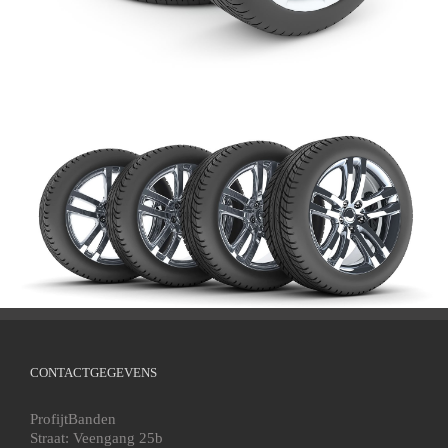
CONTACTGEGEVENS
ProfijtBanden
Straat: Veengang 25b