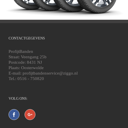
CONTACTGEGEVENS
ProfijtBanden
Straat: Veengang 25b
Postcode: 8431 NJ
Plaats: Oosterwolde
E-mail: profijtbandenservice@ziggo.nl
Tel.: 0516 - 750820
VOLG ONS: